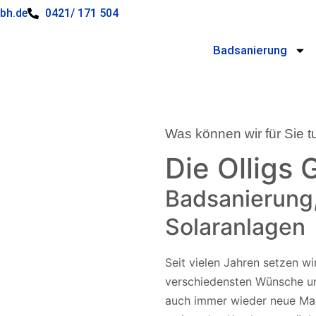
bh.de
0421/ 171 504
Badsanierung
Was können wir für Sie t
Badsanie
Die Olligs
Badsanierung
Seit vielen Jahren s
Passion die verschi
Solaranlagen
Badgestaltung um un
in Kreativität und Qu
Seit vielen Jahren setzen w
Möglichkeiten an Tec
verschiedensten Wünsche u
funktionellen Raum h
auch immer wieder neue Maßs