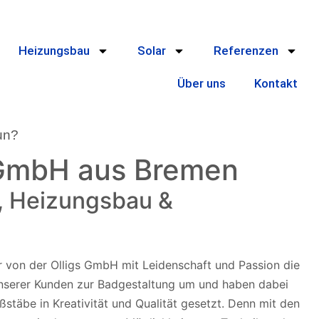
Heizungsbau
Solar
Referenzen
Über uns
Kontakt
un?
rung
 GmbH aus Bremen
, Heizungsbau &
etzen wir von der Olligs GmbH mit Leidenschaft und
edensten Wünsche unserer Kunden zur
d haben dabei auch immer wieder neue Maßstäbe
alität gesetzt. Denn mit den neuesten
ir von der Olligs GmbH mit Leidenschaft und Passion die
hnik und Design hat sich das Bad vom rein
nserer Kunden zur Badgestaltung um und haben dabei
in zur persönlichen Wellnessoase gemausert.
täbe in Kreativität und Qualität gesetzt. Denn mit den