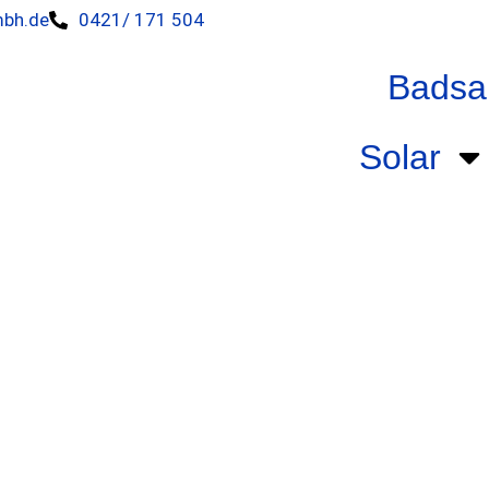
mbh.de
0421/ 171 504
Badsa
Solar